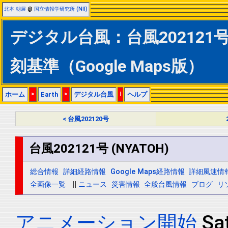
北本 朝展
@
国立情報学研究所 (NII)
デジタル台風：台風202121号 
刻基準（Google Maps版）
ホーム
>
Earth
>
デジタル台風
|
ヘルプ
< 台風202120号
台風202121号 (NYATOH)
総合情報
詳細経路情報
Google Maps経路情報
詳細風速情
全画像一覧
||
ニュース
災害情報
全般台風情報
ブログ
リ
アニメーション開始
Sa