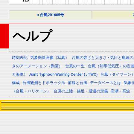
120
< 台風201605号
ヘルプ
時刻表記
気象衛星画像（写真）
台風の強さと大きさ - 気圧と風速
きのアニメーション（動画）
台風の一生 - 台風（熱帯低気圧）の
カ海軍） Joint Typhoon Warning Center (JTWC)
台風（タイフーン
構成
台風観測とドボラック法
前線と台風
データベースとは
気象
（台風・ハリケーン）
台風の上陸・接近・通過の定義
高潮・高波