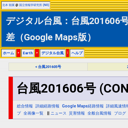
北本 朝展
@
国立情報学研究所 (NII)
デジタル台風：台風201606号 
差（Google Maps版）
ホーム
>
Earth
>
デジタル台風
|
ヘルプ
< 台風201605号
台風201606号 (CON
総合情報
詳細経路情報
Google Maps経路情報
詳細風速情
プ
全画像一覧
||
ニュース
災害情報
全般台風情報
ブログ