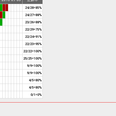
24/28=85%
24/27=88%
23/26=88%
22/29=75%
22/24=91%
22/23=95%
22/22=100%
25/25=100%
9/9=100%
9/9=100%
4/5=80%
4/5=80%
0/1=0%