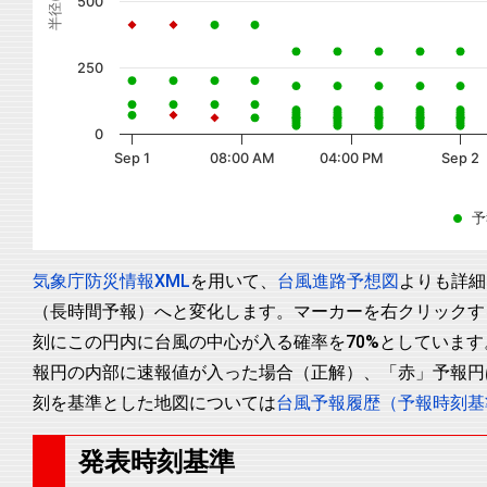
半径(km)
500
250
0
Sep 1
08:00 AM
04:00 PM
Sep 2
予
気象庁防災情報XML
を用いて、
台風進路予想図
よりも詳細
（長時間予報）へと変化します。マーカーを右クリックす
刻にこの円内に台風の中心が入る確率を70%としていま
報円の内部に速報値が入った場合（正解）、「赤」予報円
刻を基準とした地図については
台風予報履歴（予報時刻基
発表時刻基準