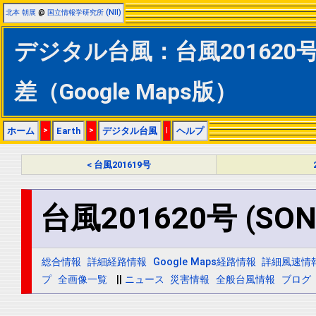
北本 朝展
@
国立情報学研究所 (NII)
デジタル台風：台風201620号 
差（Google Maps版）
ホーム
>
Earth
>
デジタル台風
|
ヘルプ
< 台風201619号
台風201620号 (SON
総合情報
詳細経路情報
Google Maps経路情報
詳細風速情
プ
全画像一覧
||
ニュース
災害情報
全般台風情報
ブログ