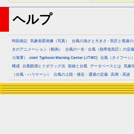
ヘルプ
時刻表記
気象衛星画像（写真）
台風の強さと大きさ - 気圧と風速
きのアニメーション（動画）
台風の一生 - 台風（熱帯低気圧）の
カ海軍） Joint Typhoon Warning Center (JTWC)
台風（タイフーン
構成
台風観測とドボラック法
前線と台風
データベースとは
気象
（台風・ハリケーン）
台風の上陸・接近・通過の定義
高潮・高波