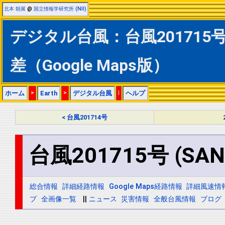
北本 朝展
@
国立情報学研究所 (NII)
デジタル台風：台風201715号 
差（Google Maps版）
ホーム
>
Earth
>
デジタル台風
|
ヘルプ
< 台風201714号
台風201715号 (SAN
総合情報
詳細経路情報
Google Maps経路情報
詳細風速情
プ
全画像一覧
||
ニュース
災害情報
全般台風情報
ブログ