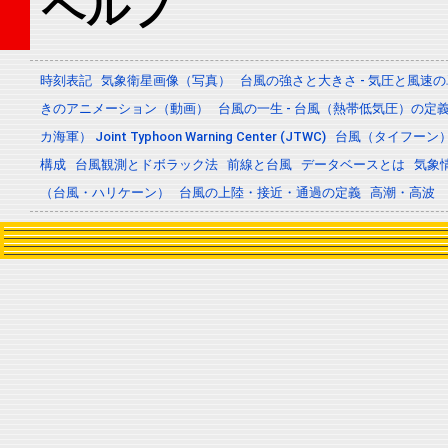
ヘルプ
時刻表記
気象衛星画像（写真）
台風の強さと大きさ - 気圧と風速
きのアニメーション（動画）
台風の一生 - 台風（熱帯低気圧）の
カ海軍） Joint Typhoon Warning Center (JTWC)
台風（タイフーン
構成
台風観測とドボラック法
前線と台風
データベースとは
気象
（台風・ハリケーン）
台風の上陸・接近・通過の定義
高潮・高波