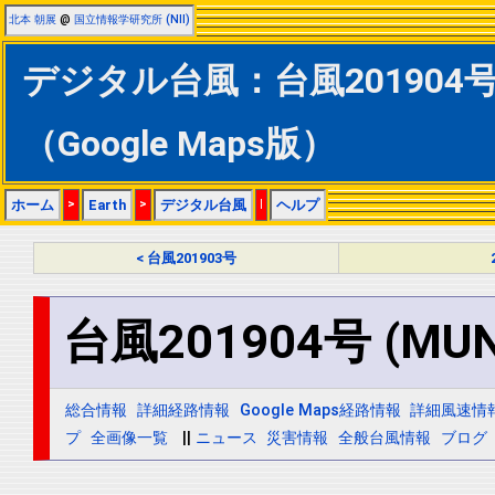
北本 朝展
@
国立情報学研究所 (NII)
デジタル台風：台風201904号
（Google Maps版）
ホーム
>
Earth
>
デジタル台風
|
ヘルプ
< 台風201903号
台風201904号 (MUN
総合情報
詳細経路情報
Google Maps経路情報
詳細風速情
プ
全画像一覧
||
ニュース
災害情報
全般台風情報
ブログ