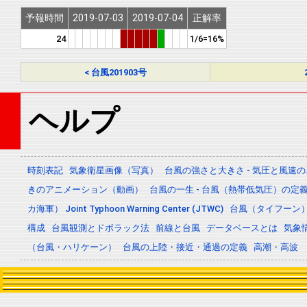
予報時間
2019-07-03
2019-07-04
正解率
24
1/6=16%
< 台風201903号
ヘルプ
時刻表記
気象衛星画像（写真）
台風の強さと大きさ - 気圧と風速
きのアニメーション（動画）
台風の一生 - 台風（熱帯低気圧）の
カ海軍） Joint Typhoon Warning Center (JTWC)
台風（タイフーン
構成
台風観測とドボラック法
前線と台風
データベースとは
気象
（台風・ハリケーン）
台風の上陸・接近・通過の定義
高潮・高波