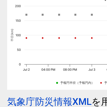
200
150
半径(km)
100
50
0
Jul 2
04:00 PM
08:00 PM
Jul 3
予報円半径（予報円内）
気象庁防災情報XML
を