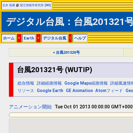
北本 朝展
@
国立情報学研究所 (NII)
デジタル台風：台風201321号 
ホーム
>
Earth
>
デジタル台風
|
ヘルプ
< 台風201320号
台風201321号 (WUTIP)
総合情報
詳細経路情報
Google Maps経路情報
詳細風速情
リソース
Google Earth
GE Animation
Atomフィード
Ge
アニメーション開始
Tue Oct 01 2013 00:00:00 GMT+0000