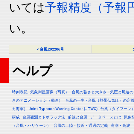
いては
予報精度（予報
い。
< 台風202206号
ヘルプ
時刻表記
気象衛星画像（写真）
台風の強さと大きさ - 気圧と風速
きのアニメーション（動画）
台風の一生 - 台風（熱帯低気圧）の
カ海軍） Joint Typhoon Warning Center (JTWC)
台風（タイフーン
構成
台風観測とドボラック法
前線と台風
データベースとは
気象
（台風・ハリケーン）
台風の上陸・接近・通過の定義
高潮・高波