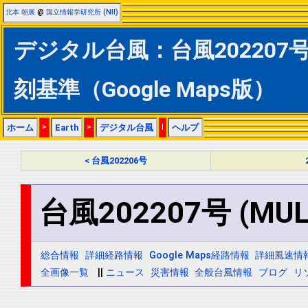
北本 朝展
@
国立情報学研究所 (NII)
デジタル台風：台風202207号 
刻基準（Google Maps版）
ホーム
>
Earth
>
デジタル台風
|
ヘルプ
< 台風202206号
台風202207号 (MUL
総合情報
詳細経路情報
Google Maps経路情報
詳細風速情
全画像一覧
||
ニュース
災害情報
全般台風情報
ブログ
リ