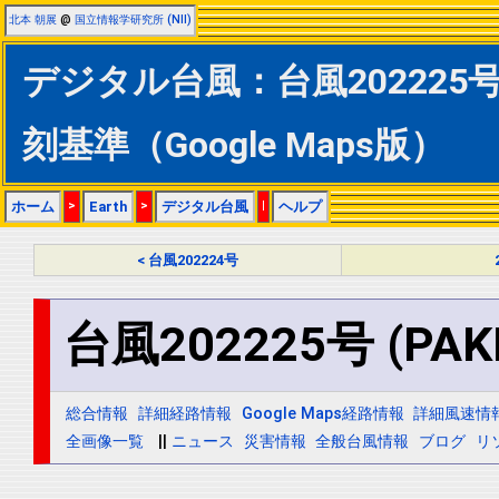
北本 朝展
@
国立情報学研究所 (NII)
デジタル台風：台風202225号 
刻基準（Google Maps版）
ホーム
>
Earth
>
デジタル台風
|
ヘルプ
< 台風202224号
台風202225号 (PAK
総合情報
詳細経路情報
Google Maps経路情報
詳細風速情
全画像一覧
||
ニュース
災害情報
全般台風情報
ブログ
リ