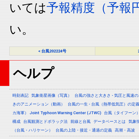
いては
予報精度（予報
い。
< 台風202224号
ヘルプ
時刻表記
気象衛星画像（写真）
台風の強さと大きさ - 気圧と風速
きのアニメーション（動画）
台風の一生 - 台風（熱帯低気圧）の
カ海軍） Joint Typhoon Warning Center (JTWC)
台風（タイフーン
構成
台風観測とドボラック法
前線と台風
データベースとは
気象
（台風・ハリケーン）
台風の上陸・接近・通過の定義
高潮・高波