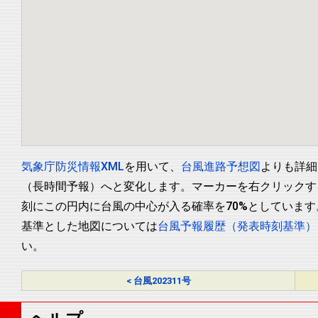
気象庁防災情報XML
を用いて、
台風進路予想図
よりも詳細
（長時間予報）へと変化します。マーカーを右クリックす
刻にこの円内に台風の中心が入る確率を70%としていま
基準とした地図については
台風予報履歴（発表時刻基準）
い。
< 台風202311号