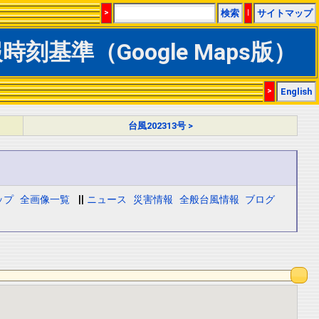
>
検索
|
サイトマップ
時刻基準（Google Maps版）
>
English
台風202313号 >
ップ
全画像一覧
||
ニュース
災害情報
全般台風情報
ブログ