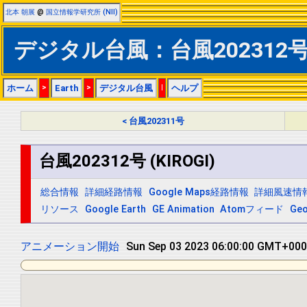
北本 朝展
@
国立情報学研究所 (NII)
デジタル台風：台風202312号 (
ホーム
>
Earth
>
デジタル台風
|
ヘルプ
< 台風202311号
台風202312号 (KIROGI)
総合情報
詳細経路情報
Google Maps経路情報
詳細風速情
リソース
Google Earth
GE Animation
Atomフィード
Ge
アニメーション開始
Sun Sep 03 2023 06:00:00 GMT+0000