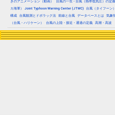
きのアニメーション（動画）
台風の一生 - 台風（熱帯低気圧）の
カ海軍） Joint Typhoon Warning Center (JTWC)
台風（タイフーン
構成
台風観測とドボラック法
前線と台風
データベースとは
気象
（台風・ハリケーン）
台風の上陸・接近・通過の定義
高潮・高波