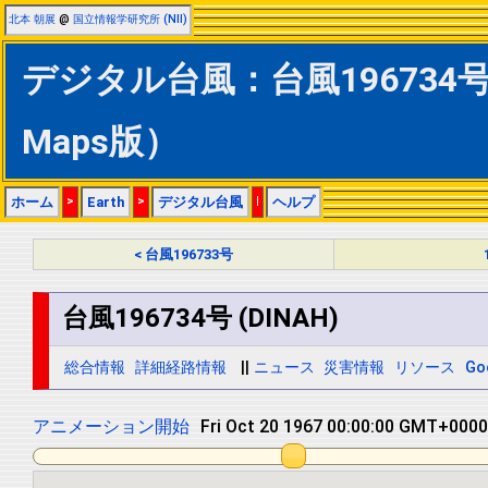
北本 朝展
@
国立情報学研究所 (NII)
デジタル台風：台風196734号 (
Maps版）
ホーム
>
Earth
>
デジタル台風
|
ヘルプ
< 台風196733号
台風196734号 (DINAH)
総合情報
詳細経路情報
||
ニュース
災害情報
リソース
Go
アニメーション開始
Fri Oct 20 1967 06:00:00 GMT+0000