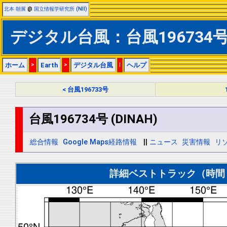
北本 朝展
@
国立情報学研究所 (NII)
デジタル台風：台風196734号 (
ホーム
>
Earth
>
デジタル台風
|
ヘルプ
< 台風196733号
台風196734号 (DINAH)
総合情報
Google Maps経路情報
||
ニュース
災害情報
リ
詳細ベストトラック（時間＝