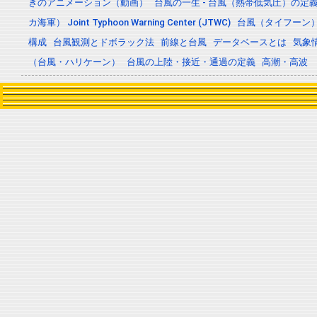
きのアニメーション（動画）
台風の一生 - 台風（熱帯低気圧）の
カ海軍） Joint Typhoon Warning Center (JTWC)
台風（タイフーン
構成
台風観測とドボラック法
前線と台風
データベースとは
気象
（台風・ハリケーン）
台風の上陸・接近・通過の定義
高潮・高波