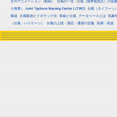
きのアニメーション（動画）
台風の一生 - 台風（熱帯低気圧）の
カ海軍） Joint Typhoon Warning Center (JTWC)
台風（タイフーン
構成
台風観測とドボラック法
前線と台風
データベースとは
気象
（台風・ハリケーン）
台風の上陸・接近・通過の定義
高潮・高波