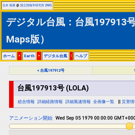
北本 朝展
@
国立情報学研究所 (NII)
デジタル台風：台風197913号 (
Maps版）
ホーム
>
Earth
>
デジタル台風
|
ヘルプ
< 台風197912号
台風197913号 (LOLA)
総合情報
詳細経路情報
詳細風速情報
全画像一覧
||
災害情
アニメーション開始
Wed Sep 05 1979 12:00:00 GMT+000