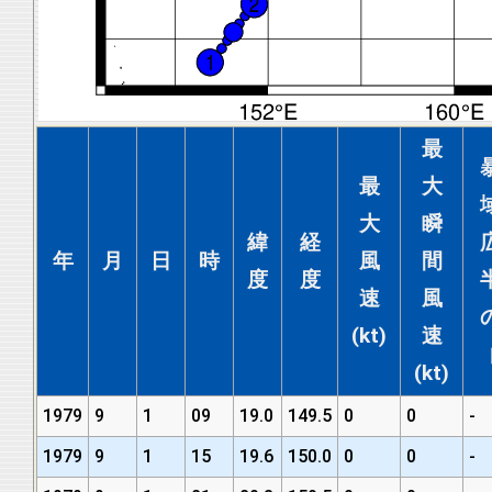
最
最
大
大
瞬
緯
経
年
月
日
時
風
間
度
度
速
風
(kt)
速
(kt)
1979
9
1
09
19.0
149.5
0
0
-
1979
9
1
15
19.6
150.0
0
0
-