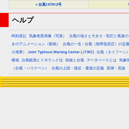
< 台風197912号
ヘルプ
時刻表記
気象衛星画像（写真）
台風の強さと大きさ - 気圧と風速
きのアニメーション（動画）
台風の一生 - 台風（熱帯低気圧）の
カ海軍） Joint Typhoon Warning Center (JTWC)
台風（タイフーン
構成
台風観測とドボラック法
前線と台風
データベースとは
気象
（台風・ハリケーン）
台風の上陸・接近・通過の定義
高潮・高波