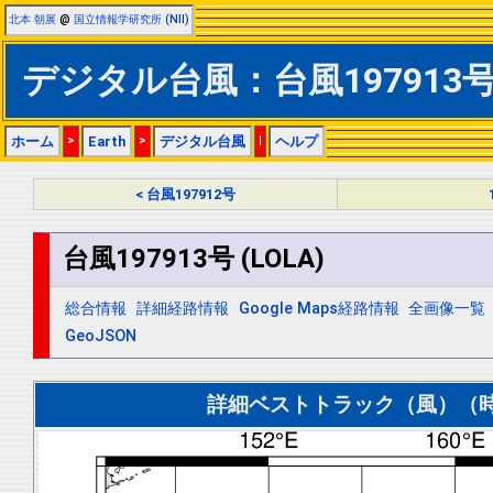
北本 朝展
@
国立情報学研究所 (NII)
デジタル台風：台風197913号 (
ホーム
>
Earth
>
デジタル台風
|
ヘルプ
< 台風197912号
台風197913号 (LOLA)
総合情報
詳細経路情報
Google Maps経路情報
全画像一覧
GeoJSON
詳細ベストトラック（風）（時間