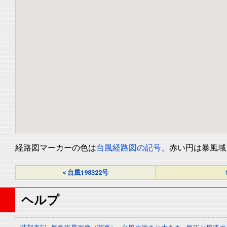
経路図マーカーの色は
台風経路図の記号
、赤い円は暴風域
< 台風198322号
ヘルプ