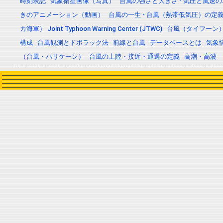
時刻表記
気象衛星画像（写真）
台風の強さと大きさ - 気圧と風速
きのアニメーション（動画）
台風の一生 - 台風（熱帯低気圧）の
カ海軍） Joint Typhoon Warning Center (JTWC)
台風（タイフーン
構成
台風観測とドボラック法
前線と台風
データベースとは
気象
（台風・ハリケーン）
台風の上陸・接近・通過の定義
高潮・高波