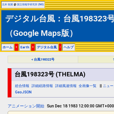
北本 朝展
@
国立情報学研究所 (NII)
デジタル台風：台風198323号 
（Google Maps版）
ホーム
>
Earth
>
デジタル台風
|
ヘルプ
< 台風198322号
台風198323号 (THELMA)
総合情報
詳細経路情報
詳細風速情報
全画像一覧
||
ニュー
GeoJSON
アニメーション開始
Sun Dec 18 1983 12:00:00 GMT+0000