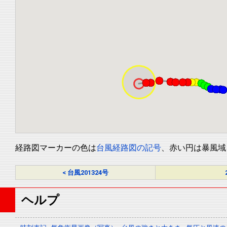
経路図マーカーの色は
台風経路図の記号
、赤い円は暴風域
< 台風201324号
ヘルプ