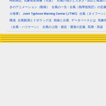
時刻表記
気象衛星画像（写真）
台風の強さと大きさ - 気圧と風速
きのアニメーション（動画）
台風の一生 - 台風（熱帯低気圧）の
カ海軍） Joint Typhoon Warning Center (JTWC)
台風（タイフーン
構成
台風観測とドボラック法
前線と台風
データベースとは
気象
（台風・ハリケーン）
台風の上陸・接近・通過の定義
高潮・高波