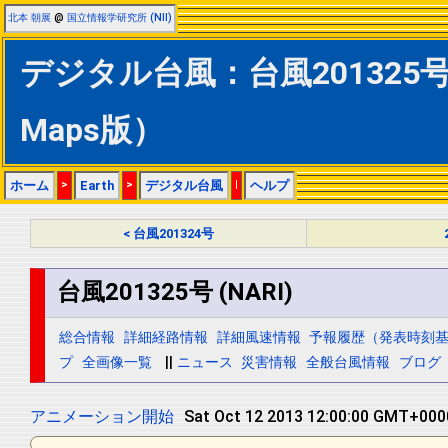
北本 朝展
@
国立情報学研究所 (NII)
デジタル台風：台風201325号 (
Maps版）
ホーム
>
Earth
>
デジタル台風
|
ヘルプ
< 台風201324号
台風201325号 (NARI)
総合情報
詳細経路情報
詳細風速情報
予報履歴（発表時刻
プ
全画像一覧
||
ニュース
災害情報
全般台風情報
ブログ
アニメーション開始
Sun Oct 13 2013 00:00:00 GMT+0000