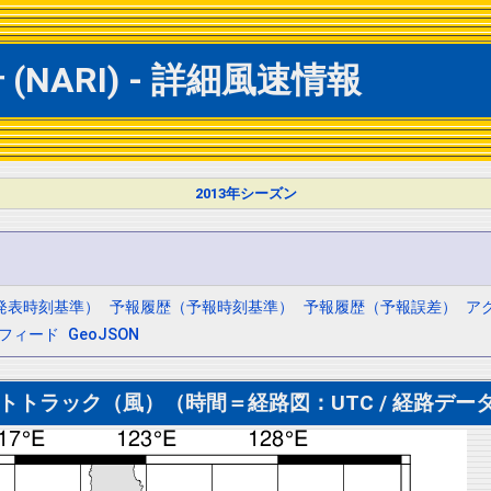
NARI) - 詳細風速情報
2013年シーズン
発表時刻基準）
予報履歴（予報時刻基準）
予報履歴（予報誤差）
ア
mフィード
GeoJSON
トトラック（風）（時間＝経路図：UTC / 経路データ