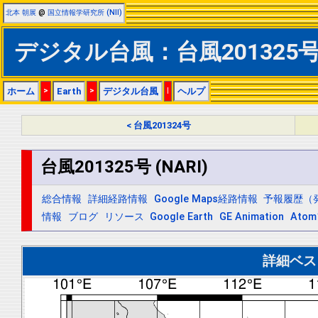
北本 朝展
@
国立情報学研究所 (NII)
デジタル台風：台風201325号 (
ホーム
>
Earth
>
デジタル台風
|
ヘルプ
< 台風201324号
台風201325号 (NARI)
総合情報
詳細経路情報
Google Maps経路情報
予報履歴（
情報
ブログ
リソース
Google Earth
GE Animation
Ato
詳細ベス