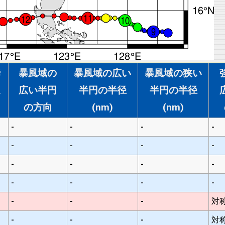
瞬
暴風域の
暴風域の広い
暴風域の狭い
速
広い半円
半円の半径
半円の半径
の方向
(nm)
(nm)
-
-
-
-
-
-
-
-
-
-
-
-
-
-
-
-
-
-
-
対
-
-
-
対