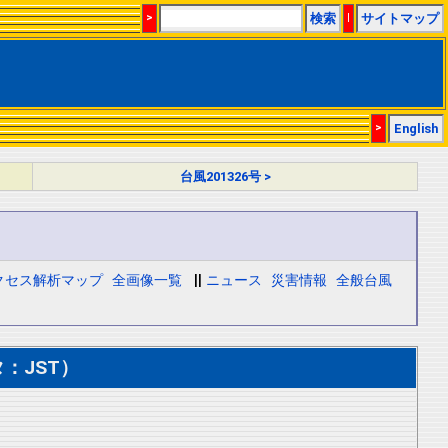
>
検索
|
サイトマップ
>
English
台風201326号 >
クセス解析マップ
全画像一覧
||
ニュース
災害情報
全般台風
：JST）