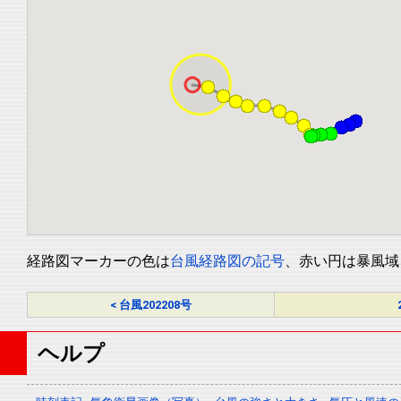
経路図マーカーの色は
台風経路図の記号
、赤い円は暴風域
< 台風202208号
ヘルプ