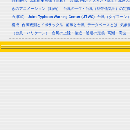
時刻表記
気象衛星画像（写真）
台風の強さと大きさ - 気圧と風速
きのアニメーション（動画）
台風の一生 - 台風（熱帯低気圧）の
カ海軍） Joint Typhoon Warning Center (JTWC)
台風（タイフーン
構成
台風観測とドボラック法
前線と台風
データベースとは
気象
（台風・ハリケーン）
台風の上陸・接近・通過の定義
高潮・高波