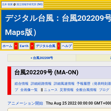
北本 朝展
@
国立情報学研究所 (NII)
デジタル台風：台風202209号 (
Maps版）
ホーム
>
Earth
>
デジタル台風
|
ヘルプ
< 台風202208号
台風202209号 (MA-ON)
総合情報
詳細経路情報
詳細風速情報
予報履歴（発表時刻
プ
全画像一覧
||
ニュース
災害情報
全般台風情報
ブログ
アニメーション開始
Thu Aug 25 2022 12:00:00 GMT+000