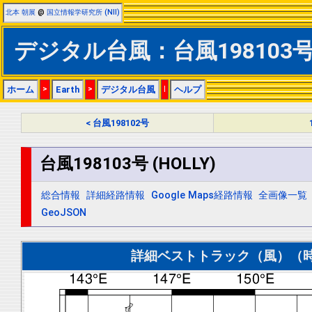
北本 朝展
@
国立情報学研究所 (NII)
デジタル台風：台風198103号 (
ホーム
>
Earth
>
デジタル台風
|
ヘルプ
< 台風198102号
台風198103号 (HOLLY)
総合情報
詳細経路情報
Google Maps経路情報
全画像一覧
GeoJSON
詳細ベストトラック（風）（時間