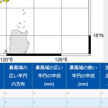
瞬
暴風域の
暴風域の広い
暴風域の狭い
速
広い半円
半円の半径
半円の半径
の方向
(nm)
(nm)
-
-
-
-
-
-
-
-