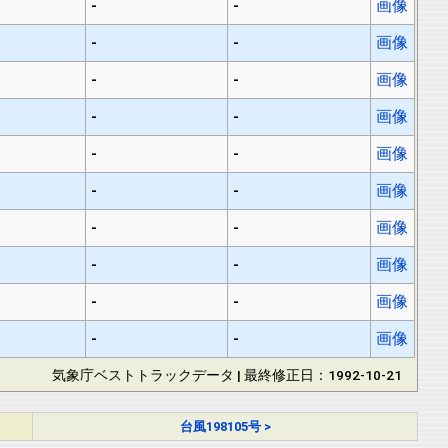
-
-
画像
-
-
画像
-
-
画像
-
-
画像
-
-
画像
-
-
画像
-
-
画像
-
-
画像
-
-
画像
-
-
画像
気象庁ベストトラックデータ | 最終修正日：1992-10-21
台風198105号 >