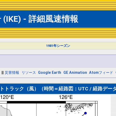
IKE) - 詳細風速情報
1981年シーズン
||
災害情報
リソース
Google Earth
GE Animation
Atomフィード
トトラック（風）（時間＝経路図：UTC / 経路データ