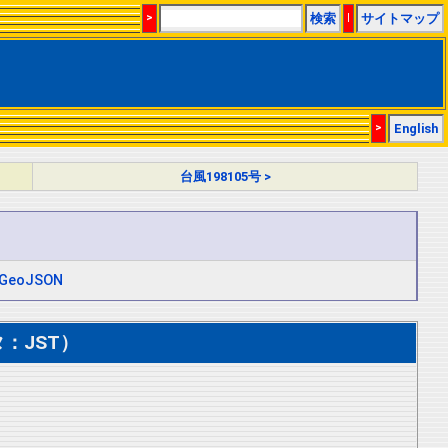
>
検索
|
サイトマップ
>
English
台風198105号 >
GeoJSON
：JST）