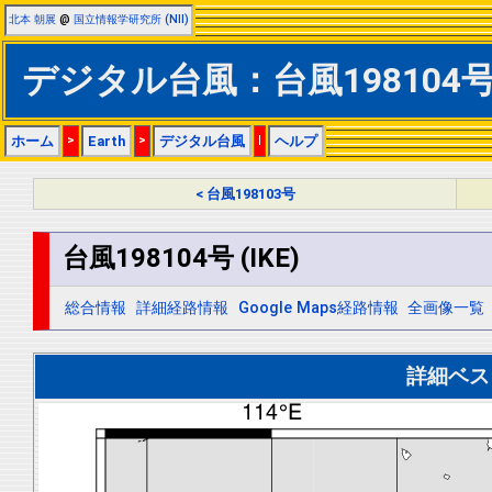
北本 朝展
@
国立情報学研究所 (NII)
デジタル台風：台風198104号 (
ホーム
>
Earth
>
デジタル台風
|
ヘルプ
< 台風198103号
台風198104号 (IKE)
総合情報
詳細経路情報
Google Maps経路情報
全画像一覧
詳細ベス