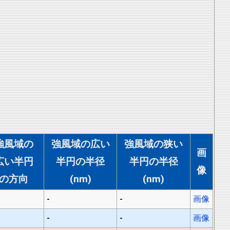
強風域の
強風域の広い
強風域の狭い
画
広い半円
半円の半径
半円の半径
像
の方向
(nm)
(nm)
-
-
画像
-
-
画像