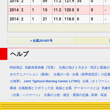
2014
2
1
09
11.2
121.9
35
0
-
2014
2
1
15
11.2
120.0
0
0
-
2014
2
1
21
11.0
118.0
0
0
-
< 台風201401号
ヘルプ
時刻表記
気象衛星画像（写真）
台風の強さと大きさ - 気圧と風速
きのアニメーション（動画）
台風の一生 - 台風（熱帯低気圧）の
カ海軍） Joint Typhoon Warning Center (JTWC)
台風（タイフーン
構成
台風観測とドボラック法
前線と台風
データベースとは
気象
（台風・ハリケーン）
台風の上陸・接近・通過の定義
高潮・高波