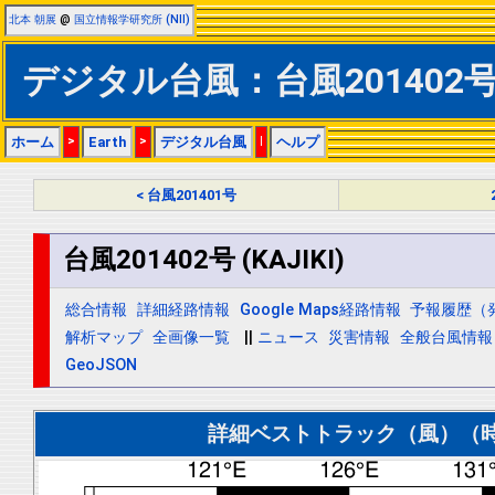
北本 朝展
@
国立情報学研究所 (NII)
デジタル台風：台風201402号 (
ホーム
>
Earth
>
デジタル台風
|
ヘルプ
< 台風201401号
台風201402号 (KAJIKI)
総合情報
詳細経路情報
Google Maps経路情報
予報履歴（
解析マップ
全画像一覧
||
ニュース
災害情報
全般台風情報
GeoJSON
詳細ベストトラック（風）（時間