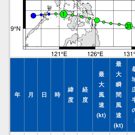
最
最
大
大
瞬
緯
経
年
月
日
時
風
間
度
度
速
風
(kt)
速
(kt)