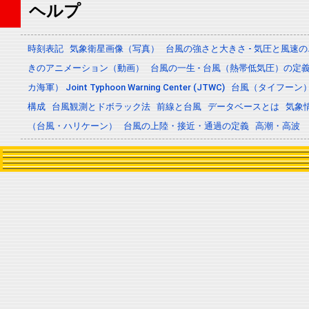
ヘルプ
時刻表記
気象衛星画像（写真）
台風の強さと大きさ - 気圧と風速
きのアニメーション（動画）
台風の一生 - 台風（熱帯低気圧）の
カ海軍） Joint Typhoon Warning Center (JTWC)
台風（タイフーン
構成
台風観測とドボラック法
前線と台風
データベースとは
気象
（台風・ハリケーン）
台風の上陸・接近・通過の定義
高潮・高波