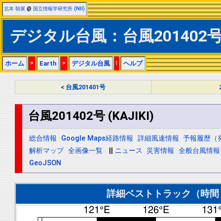
北本 朝展
@
国立情報学研究所 (NII)
デジタル台風：台風201402号 (
ホーム
>
Earth
>
デジタル台風
|
ヘルプ
< 台風201401号
台風201402号 (KAJIKI)
総合情報
Google Maps経路情報
詳細風速情報
予報履歴（
解析マップ
全画像一覧
||
ニュース
災害情報
全般台風情報
GeoJSON
詳細ベストトラック（時間＝