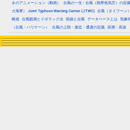
きのアニメーション（動画）
台風の一生 - 台風（熱帯低気圧）の
カ海軍） Joint Typhoon Warning Center (JTWC)
台風（タイフーン
構成
台風観測とドボラック法
前線と台風
データベースとは
気象
（台風・ハリケーン）
台風の上陸・接近・通過の定義
高潮・高波