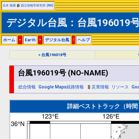
北本 朝展
@
国立情報学研究所 (NII)
デジタル台風：台風196019号 (
ホーム
>
Earth
>
デジタル台風
|
ヘルプ
< 台風196018号
台風196019号 (NO-NAME)
総合情報
Google Maps経路情報
||
災害情報
リソース
Goo
詳細ベストトラック（時間＝