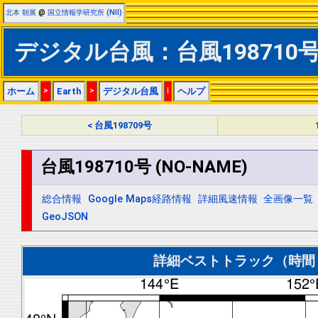
北本 朝展
@
国立情報学研究所 (NII)
デジタル台風：台風198710号 (
ホーム
>
Earth
>
デジタル台風
|
ヘルプ
< 台風198709号
台風198710号 (NO-NAME)
総合情報
Google Maps経路情報
詳細風速情報
全画像一覧
GeoJSON
詳細ベストトラック（時間＝