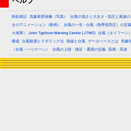
ヘルプ
時刻表記
気象衛星画像（写真）
台風の強さと大きさ - 気圧と風速
きのアニメーション（動画）
台風の一生 - 台風（熱帯低気圧）の
カ海軍） Joint Typhoon Warning Center (JTWC)
台風（タイフーン
構成
台風観測とドボラック法
前線と台風
データベースとは
気象
（台風・ハリケーン）
台風の上陸・接近・通過の定義
高潮・高波