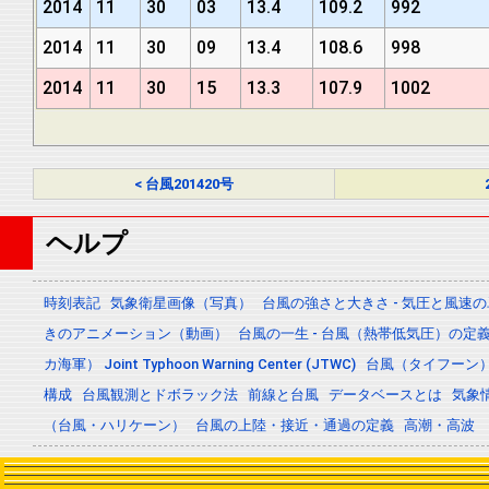
2014
11
30
03
13.4
109.2
992
2014
11
30
09
13.4
108.6
998
2014
11
30
15
13.3
107.9
1002
< 台風201420号
ヘルプ
時刻表記
気象衛星画像（写真）
台風の強さと大きさ - 気圧と風速
きのアニメーション（動画）
台風の一生 - 台風（熱帯低気圧）の
カ海軍） Joint Typhoon Warning Center (JTWC)
台風（タイフーン
構成
台風観測とドボラック法
前線と台風
データベースとは
気象
（台風・ハリケーン）
台風の上陸・接近・通過の定義
高潮・高波