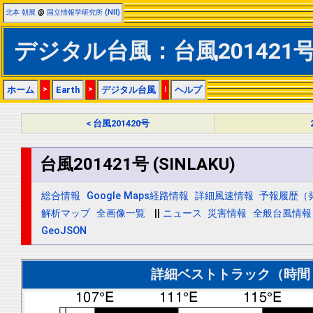
北本 朝展
@
国立情報学研究所 (NII)
デジタル台風：台風201421号 (
ホーム
>
Earth
>
デジタル台風
|
ヘルプ
< 台風201420号
台風201421号 (SINLAKU)
総合情報
Google Maps経路情報
詳細風速情報
予報履歴（
解析マップ
全画像一覧
||
ニュース
災害情報
全般台風情報
GeoJSON
詳細ベストトラック（時間＝