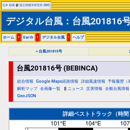
北本 朝展
@
国立情報学研究所 (NII)
デジタル台風：台風201816号 (
ホーム
>
Earth
>
デジタル台風
|
ヘルプ
< 台風201815号
台風201816号 (BEBINCA)
総合情報
Google Maps経路情報
詳細風速情報
予報履歴（
解析マップ
全画像一覧
||
ニュース
災害情報
全般台風情報
GeoJSON
詳細ベストトラック（時間＝