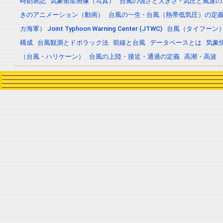
時刻表記
気象衛星画像（写真）
台風の強さと大きさ - 気圧と風速
きのアニメーション（動画）
台風の一生 - 台風（熱帯低気圧）の
カ海軍） Joint Typhoon Warning Center (JTWC)
台風（タイフーン
構成
台風観測とドボラック法
前線と台風
データベースとは
気象
（台風・ハリケーン）
台風の上陸・接近・通過の定義
高潮・高波