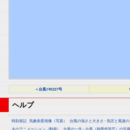
< 台風195227号
ヘルプ
時刻表記
気象衛星画像（写真）
台風の強さと大きさ - 気圧と風速
きのアニメーション（動画）
台風の一生 - 台風（熱帯低気圧）の