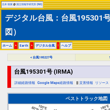
北本 朝展
@
国立情報学研究所 (NII)
デジタル台風：台風195301号 
図）
ホーム
>
Earth
>
デジタル台風
|
ヘルプ
< 台風195227号
台風195301号 (IRMA)
詳細経路情報
Google Maps経路情報
||
災害情報
リソース
ベストトラック地図