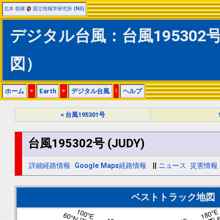
北本 朝展
@
国立情報学研究所 (NII)
デジタル台風：台風195302号 
図）
ホーム
>
Earth
>
デジタル台風
|
ヘルプ
< 台風195301号
台風195302号 (JUDY)
詳細経路情報
Google Maps経路情報
||
ニュース
災害情報
ベストトラック地図