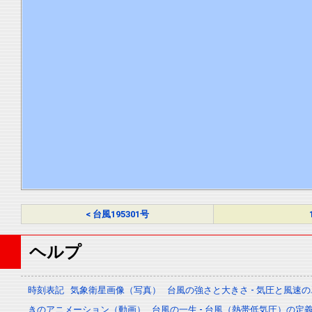
< 台風195301号
ヘルプ
時刻表記
気象衛星画像（写真）
台風の強さと大きさ - 気圧と風速
きのアニメーション（動画）
台風の一生 - 台風（熱帯低気圧）の