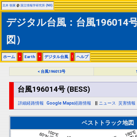
北本 朝展
@
国立情報学研究所 (NII)
デジタル台風：台風196014号 
図）
ホーム
>
Earth
>
デジタル台風
|
ヘルプ
< 台風196013号
台風196014号 (BESS)
詳細経路情報
Google Maps経路情報
||
ニュース
災害情報
ベストトラック地図