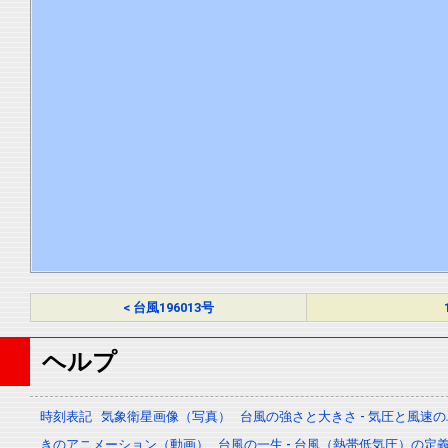
< 台風196013号
ヘルプ
時刻表記
気象衛星画像（写真）
台風の強さと大きさ - 気圧と風速
きのアニメーション（動画）
台風の一生 - 台風（熱帯低気圧）の