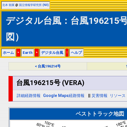
北本 朝展
@
国立情報学研究所 (NII)
デジタル台風：台風196215号 
図）
ホーム
>
Earth
>
デジタル台風
|
ヘルプ
< 台風196214号
台風196215号 (VERA)
詳細経路情報
Google Maps経路情報
||
災害情報
リソース
ベストトラック地図