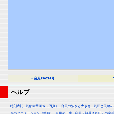
< 台風196214号
ヘルプ
時刻表記
気象衛星画像（写真）
台風の強さと大きさ - 気圧と風速
きのアニメーション（動画）
台風の一生 - 台風（熱帯低気圧）の