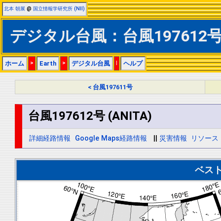
北本 朝展
@
国立情報学研究所 (NII)
デジタル台風：台風197612号 
ホーム
>
Earth
>
デジタル台風
|
ヘルプ
< 台風197611号
台風197612号 (ANITA)
詳細経路情報
Google Maps経路情報
||
災害情報
リソース
ベス