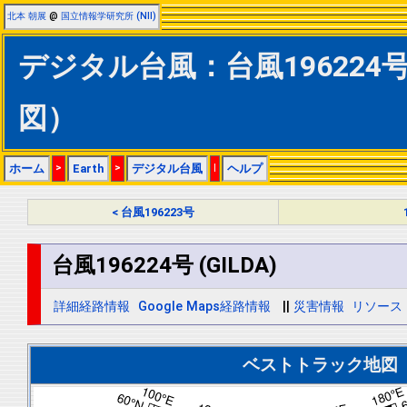
北本 朝展
@
国立情報学研究所 (NII)
デジタル台風：台風196224号 
図）
ホーム
>
Earth
>
デジタル台風
|
ヘルプ
< 台風196223号
台風196224号 (GILDA)
詳細経路情報
Google Maps経路情報
||
災害情報
リソース
ベストトラック地図