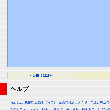
< 台風196223号
ヘルプ
時刻表記
気象衛星画像（写真）
台風の強さと大きさ - 気圧と風速
きのアニメーション（動画）
台風の一生 - 台風（熱帯低気圧）の