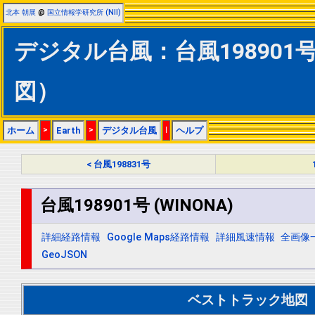
北本 朝展
@
国立情報学研究所 (NII)
デジタル台風：台風198901号 
図）
ホーム
>
Earth
>
デジタル台風
|
ヘルプ
< 台風198831号
台風198901号 (WINONA)
詳細経路情報
Google Maps経路情報
詳細風速情報
全画像
GeoJSON
ベストトラック地図