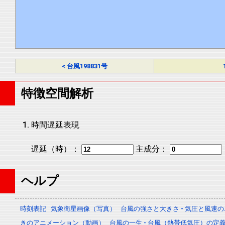
< 台風198831号
特徴空間解析
時間遅延表現
遅延（時）：
主成分：
ヘルプ
時刻表記
気象衛星画像（写真）
台風の強さと大きさ - 気圧と風速
きのアニメーション（動画）
台風の一生 - 台風（熱帯低気圧）の