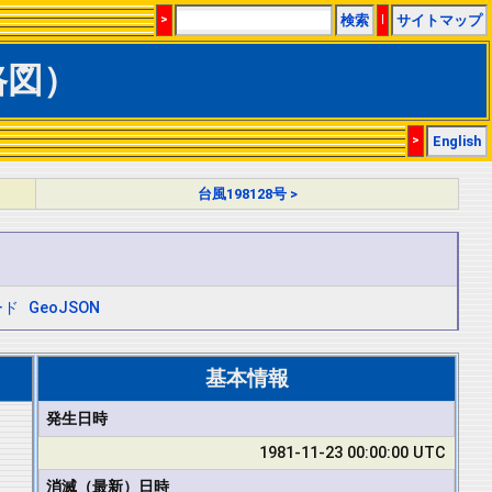
>
検索
|
サイトマップ
路図）
>
English
台風198128号 >
ード
GeoJSON
基本情報
発生日時
1981-11-23 00:00:00 UTC
消滅（最新）日時