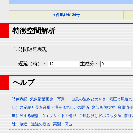
< 台風198126号
特徴空間解析
時間遅延表現
遅延（時）：
主成分：
ヘルプ
時刻表記
気象衛星画像（写真）
台風の強さと大きさ - 気圧と風速
圧）の定義と長寿台風・温帯低気圧との関係
類似画像検索
台風情報 -
期に関する統計
ウェブサイトの構成
台風観測とドボラック法
前線
陸・接近・通過の定義
高潮・高波