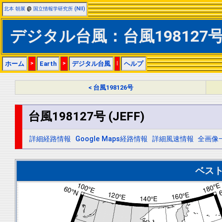
北本 朝展
@
国立情報学研究所 (NII)
デジタル台風：台風198127号 
ホーム
>
Earth
>
デジタル台風
|
ヘルプ
< 台風198126号
台風198127号 (JEFF)
詳細経路情報
Google Maps経路情報
詳細風速情報
全画像
ベス