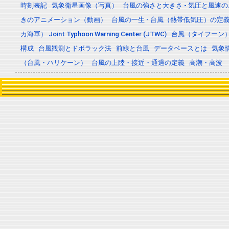
時刻表記
気象衛星画像（写真）
台風の強さと大きさ - 気圧と風速
きのアニメーション（動画）
台風の一生 - 台風（熱帯低気圧）の
カ海軍） Joint Typhoon Warning Center (JTWC)
台風（タイフーン
構成
台風観測とドボラック法
前線と台風
データベースとは
気象
（台風・ハリケーン）
台風の上陸・接近・通過の定義
高潮・高波