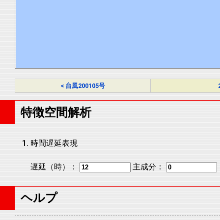
< 台風200105号
特徴空間解析
時間遅延表現
遅延（時）：
主成分：
ヘルプ