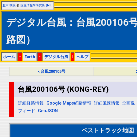
北本 朝展
@
国立情報学研究所 (NII)
デジタル台風：台風200106号 
路図）
ホーム
>
Earth
>
デジタル台風
|
ヘルプ
< 台風200105号
台風200106号 (KONG-REY)
詳細経路情報
Google Maps経路情報
詳細風速情報
全画像
フィード
GeoJSON
ベストトラック地図