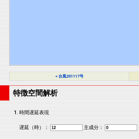
< 台風201117号
特徴空間解析
時間遅延表現
遅延（時）：
主成分：