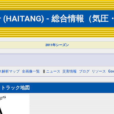
(HAITANG) - 総合情報（気
2011年シーズン
ス解析マップ
全画像一覧
||
ニュース
災害情報
ブログ
リソース
Goo
トトラック地図