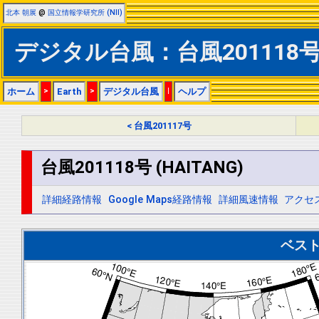
北本 朝展
@
国立情報学研究所 (NII)
デジタル台風：台風201118号 
ホーム
>
Earth
>
デジタル台風
|
ヘルプ
< 台風201117号
台風201118号 (HAITANG)
詳細経路情報
Google Maps経路情報
詳細風速情報
アクセ
ベス