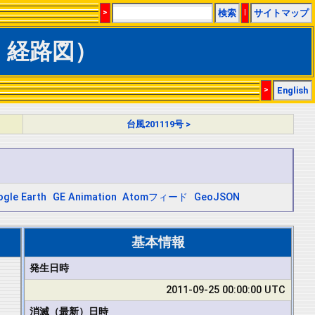
>
検索
|
サイトマップ
圧・経路図）
>
English
台風201119号 >
gle Earth
GE Animation
Atomフィード
GeoJSON
基本情報
発生日時
2011-09-25 00:00:00 UTC
消滅（最新）日時