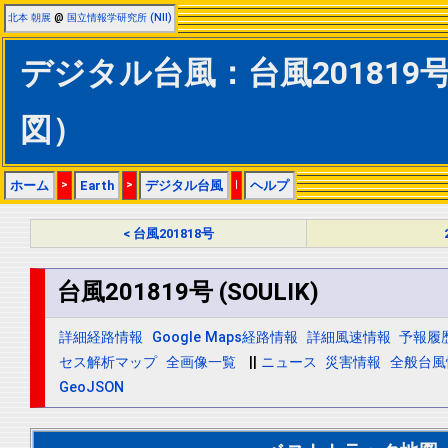
北本 朝展
@
国立情報学研究所 (NII)
デジタル台風：台風201819号 
図）
ホーム
>
Earth
>
デジタル台風
|
ヘルプ
< 台風201818号
台風201819号 (SOULIK)
詳細経路情報
Google Maps経路情報
詳細風速情報
予報履
セス解析マップ
全画像一覧
||
ニュース
災害情報
全般台風
GeoJSON