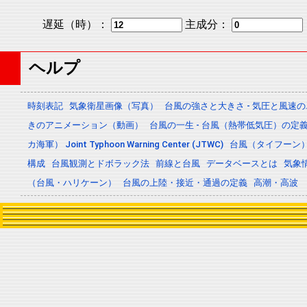
遅延（時）：
主成分：
ヘルプ
時刻表記
気象衛星画像（写真）
台風の強さと大きさ - 気圧と風速
きのアニメーション（動画）
台風の一生 - 台風（熱帯低気圧）の
カ海軍） Joint Typhoon Warning Center (JTWC)
台風（タイフーン
構成
台風観測とドボラック法
前線と台風
データベースとは
気象
（台風・ハリケーン）
台風の上陸・接近・通過の定義
高潮・高波