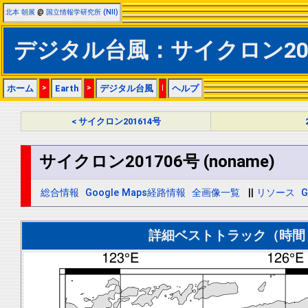
北本 朝展
@
国立情報学研究所 (NII)
デジタル台風：サイクロン20170
ホーム
>
Earth
>
デジタル台風
|
ヘルプ
< サイクロン201614号
サイクロン201706号 (noname)
総合情報
Google Maps経路情報
全画像一覧
||
リソース
G
詳細ベストトラック（時間＝