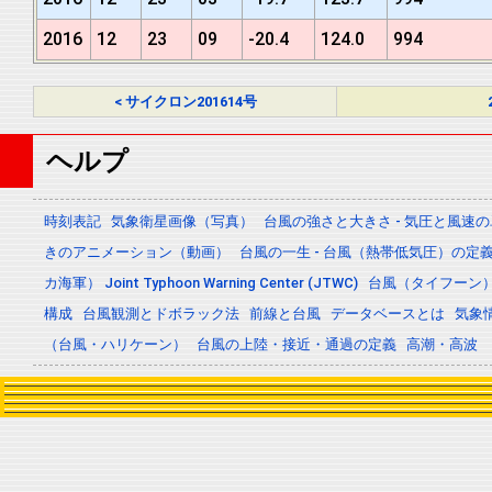
2016
12
23
09
-20.4
124.0
994
< サイクロン201614号
ヘルプ
時刻表記
気象衛星画像（写真）
台風の強さと大きさ - 気圧と風速
きのアニメーション（動画）
台風の一生 - 台風（熱帯低気圧）の
カ海軍） Joint Typhoon Warning Center (JTWC)
台風（タイフーン
構成
台風観測とドボラック法
前線と台風
データベースとは
気象
（台風・ハリケーン）
台風の上陸・接近・通過の定義
高潮・高波