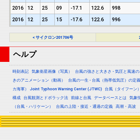
2016
12
25
09
-17.1
122.6
998
2016
12
25
15
-17.6
122.6
996
< サイクロン201706号
ヘルプ
時刻表記
気象衛星画像（写真）
台風の強さと大きさ - 気圧と風速
きのアニメーション（動画）
台風の一生 - 台風（熱帯低気圧）の
カ海軍） Joint Typhoon Warning Center (JTWC)
台風（タイフーン
構成
台風観測とドボラック法
前線と台風
データベースとは
気象
（台風・ハリケーン）
台風の上陸・接近・通過の定義
高潮・高波