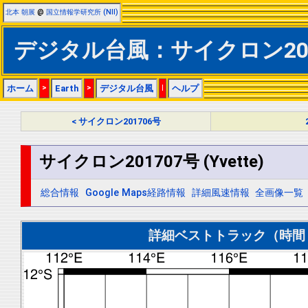
北本 朝展
@
国立情報学研究所 (NII)
デジタル台風：サイクロン201707
ホーム
>
Earth
>
デジタル台風
|
ヘルプ
< サイクロン201706号
サイクロン201707号 (Yvette)
総合情報
Google Maps経路情報
詳細風速情報
全画像一覧
詳細ベストトラック（時間＝