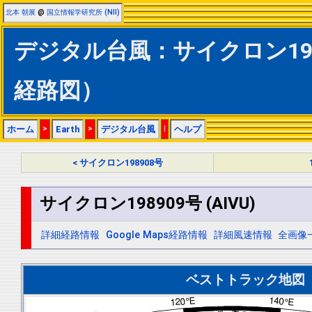
北本 朝展
@
国立情報学研究所 (NII)
デジタル台風：サイクロン19890
経路図）
ホーム
>
Earth
>
デジタル台風
|
ヘルプ
< サイクロン198908号
サイクロン198909号 (AIVU)
詳細経路情報
Google Maps経路情報
詳細風速情報
全画像
ベストトラック地図