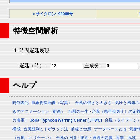
< サイクロン198908号
特徴空間解析
時間遅延表現
遅延（時）：
主成分：
ヘルプ
時刻表記
気象衛星画像（写真）
台風の強さと大きさ - 気圧と風速
きのアニメーション（動画）
台風の一生 - 台風（熱帯低気圧）の
カ海軍） Joint Typhoon Warning Center (JTWC)
台風（タイフーン
構成
台風観測とドボラック法
前線と台風
データベースとは
気象
（台風・ハリケーン）
台風の上陸・接近・通過の定義
高潮・高波