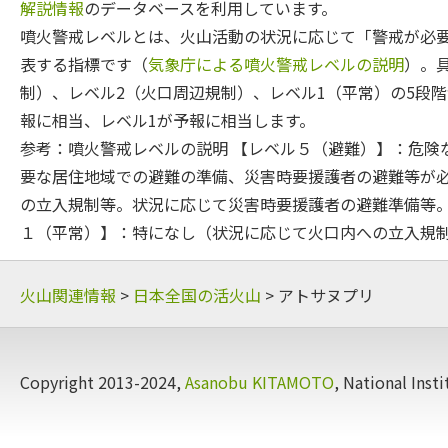
解説情報
のデータベースを利用しています。
噴火警戒レベルとは、火山活動の状況に応じて「警戒が必
表する指標です（
気象庁による噴火警戒レベルの説明
）。
制）、レベル2（火口周辺規制）、レベル1（平常）の5段階
報に相当、レベル1が予報に相当します。
参考：噴火警戒レベルの説明 【レベル５（避難）】：危険
要な居住地域での避難の準備、災害時要援護者の避難等が必
の立入規制等。状況に応じて災害時要援護者の避難準備等。
１（平常）】：特になし（状況に応じて火口内への立入規
火山関連情報
>
日本全国の活火山
> アトサヌプリ
Copyright 2013-2024,
Asanobu KITAMOTO
, National Insti