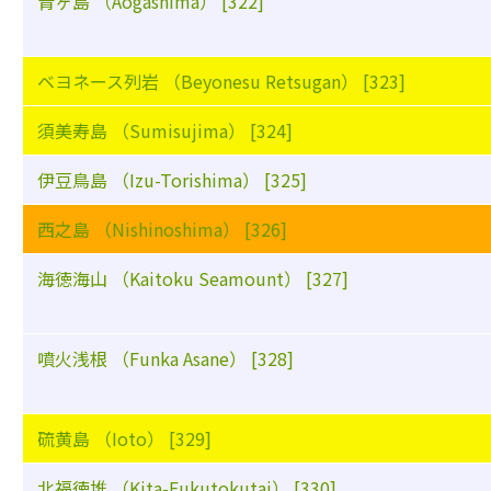
青ヶ島 （Aogashima） [322]
ベヨネース列岩 （Beyonesu Retsugan） [323]
須美寿島 （Sumisujima） [324]
伊豆鳥島 （Izu-Torishima） [325]
西之島 （Nishinoshima） [326]
海徳海山 （Kaitoku Seamount） [327]
噴火浅根 （Funka Asane） [328]
硫黄島 （Ioto） [329]
北福徳堆 （Kita-Fukutokutai） [330]