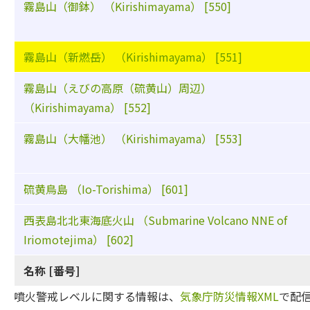
霧島山（御鉢） （Kirishimayama） [550]
霧島山（新燃岳） （Kirishimayama） [551]
霧島山（えびの高原（硫黄山）周辺）
（Kirishimayama） [552]
霧島山（大幡池） （Kirishimayama） [553]
硫黄鳥島 （Io-Torishima） [601]
西表島北北東海底火山 （Submarine Volcano NNE of
Iriomotejima） [602]
名称 [番号]
噴火警戒レベルに関する情報は、
気象庁防災情報XML
で配