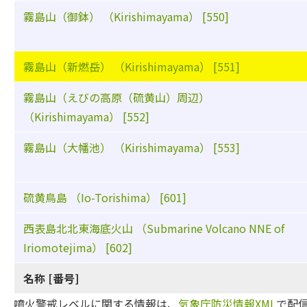
霧島山（御鉢） （Kirishimayama） [550]
霧島山（新燃岳） （Kirishimayama） [551]
霧島山（えびの高原（硫黄山）周辺）
（Kirishimayama） [552]
霧島山（大幡池） （Kirishimayama） [553]
硫黄鳥島 （Io-Torishima） [601]
西表島北北東海底火山 （Submarine Volcano NNE of
Iriomotejima） [602]
名称 [番号]
噴火警戒レベルに関する情報は、
気象庁防災情報XML
で配