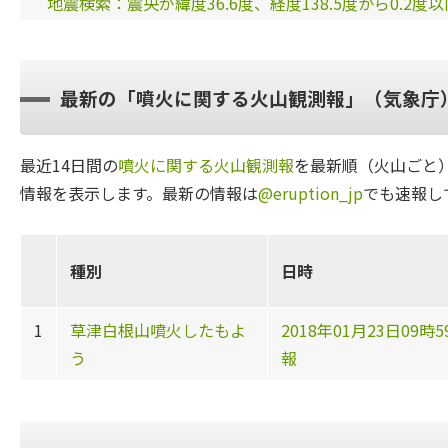
地震検索：震央が緯度36.6度、経度138.5度から0.2度
最新の「噴火に関する火山観測報」（気象庁
最近14日間の
噴火に関する火山観測報
を最新順（火山ごと
情報を表示します。最新の情報は
@eruption_jp
でも速報し
種別
日時
1
草津白根山噴火したもよ
2018年01月23日09時5
う
報