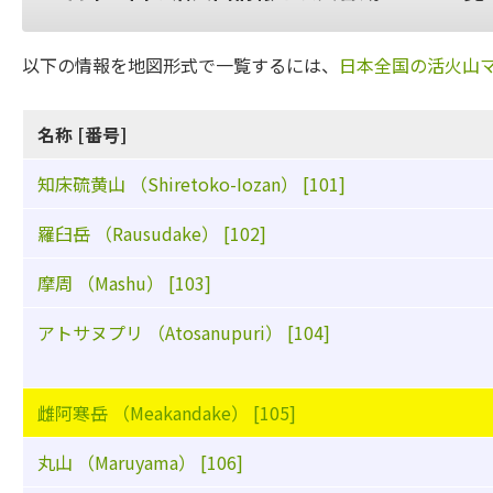
以下の情報を地図形式で一覧するには、
日本全国の活火山
名称 [番号]
知床硫黄山 （Shiretoko-Iozan） [101]
羅臼岳 （Rausudake） [102]
摩周 （Mashu） [103]
アトサヌプリ （Atosanupuri） [104]
雌阿寒岳 （Meakandake） [105]
丸山 （Maruyama） [106]