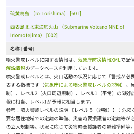
硫黄鳥島 （Io-Torishima） [601]
西表島北北東海底火山 （Submarine Volcano NNE of
Iriomotejima） [602]
名称 [番号]
噴火警戒レベルに関する情報は、
気象庁防災情報XML
で配
解説情報
のデータベースを利用しています。
噴火警戒レベルとは、火山活動の状況に応じて「警戒が必
表する指標です（
気象庁による噴火警戒レベルの説明
）。
制）、レベル2（火口周辺規制）、レベル1（平常）の5段階
報に相当、レベル1が予報に相当します。
参考：噴火警戒レベルの説明 【レベル５（避難）】：危険
要な居住地域での避難の準備、災害時要援護者の避難等が必
の立入規制等。状況に応じて災害時要援護者の避難準備等。