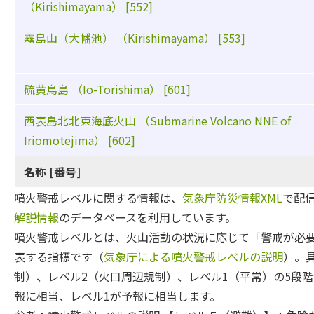
（Kirishimayama） [552]
霧島山（大幡池） （Kirishimayama） [553]
硫黄鳥島 （Io-Torishima） [601]
西表島北北東海底火山 （Submarine Volcano NNE of
Iriomotejima） [602]
名称 [番号]
噴火警戒レベルに関する情報は、
気象庁防災情報XML
で配
解説情報
のデータベースを利用しています。
噴火警戒レベルとは、火山活動の状況に応じて「警戒が必
表する指標です（
気象庁による噴火警戒レベルの説明
）。
制）、レベル2（火口周辺規制）、レベル1（平常）の5段階
報に相当、レベル1が予報に相当します。