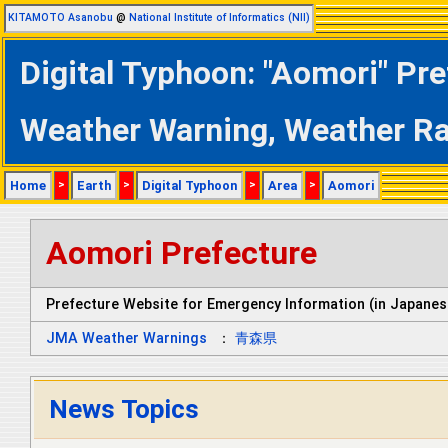
KITAMOTO Asanobu
@
National Institute of Informatics (NII)
Digital Typhoon: "Aomori" Pr
Weather Warning, Weather R
Home
>
Earth
>
Digital Typhoon
>
Area
>
Aomori
Aomori Prefecture
Prefecture Website for Emergency Information (in Japanes
JMA Weather Warnings
：
青森県
News Topics