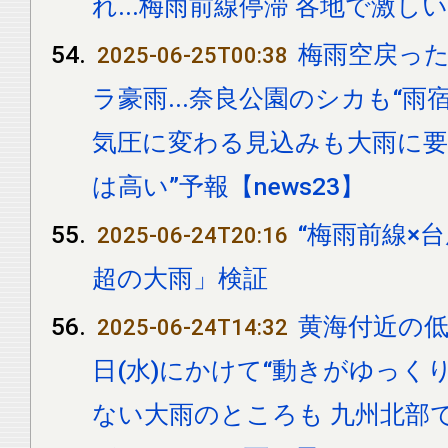
れ...梅雨前線停滞 各地で激し
梅雨空戻った
2025-06-25T00:38
ラ豪雨...奈良公園のシカも“雨
気圧に変わる見込みも大雨に要警
は高い”予報【news23】
“梅雨前線×台
2025-06-24T20:16
超の大雨」検証
黄海付近の低気
2025-06-24T14:32
日(水)にかけて“動きがゆっく
ない大雨のところも 九州北部で