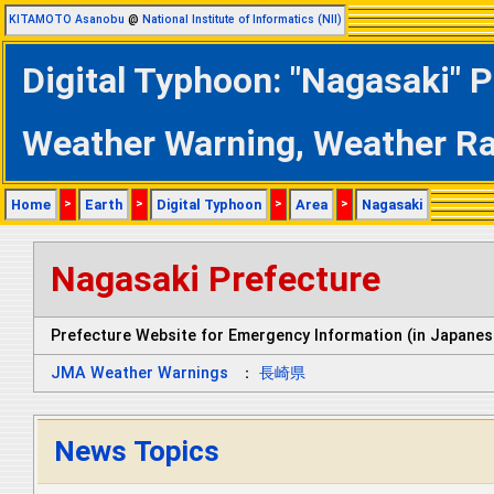
KITAMOTO Asanobu
@
National Institute of Informatics (NII)
Digital Typhoon: "Nagasaki" 
Weather Warning, Weather R
Home
>
Earth
>
Digital Typhoon
>
Area
>
Nagasaki
Nagasaki Prefecture
Prefecture Website for Emergency Information (in Japanes
JMA Weather Warnings
：
長崎県
News Topics