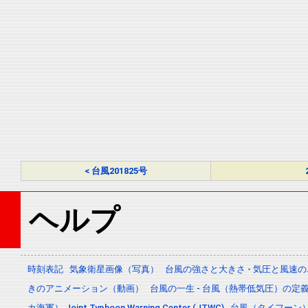
< 台風201825号
ヘルプ
時刻表記
気象衛星画像（写真）
台風の強さと大きさ - 気圧と風速
きのアニメーション（動画）
台風の一生 - 台風（熱帯低気圧）の
カ海軍） Joint Typhoon Warning Center (JTWC)
台風（タイフーン