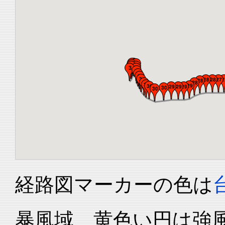
経路図マーカーの色は
暴風域、黄色い円は強