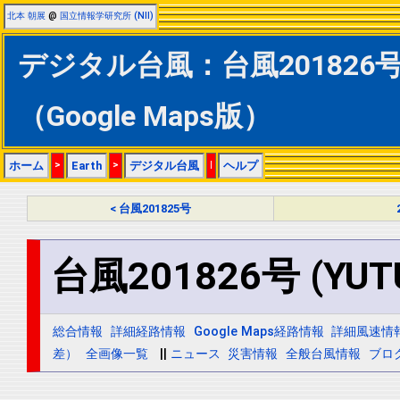
北本 朝展
@
国立情報学研究所 (NII)
デジタル台風：台風201826号 
（Google Maps版）
ホーム
>
Earth
>
デジタル台風
|
ヘルプ
< 台風201825号
台風201826号 (YUT
総合情報
詳細経路情報
Google Maps経路情報
詳細風速情
差）
全画像一覧
||
ニュース
災害情報
全般台風情報
ブロ