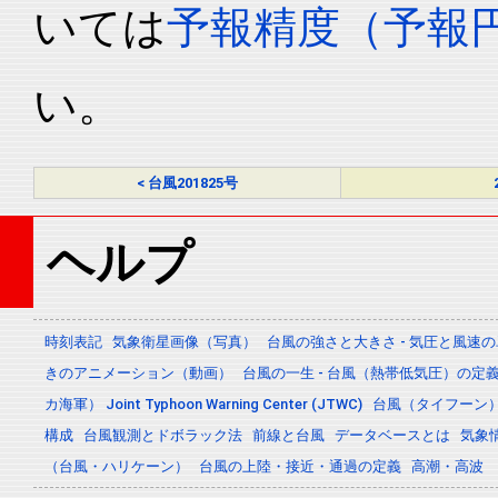
いては
予報精度（予報
い。
< 台風201825号
ヘルプ
時刻表記
気象衛星画像（写真）
台風の強さと大きさ - 気圧と風速
きのアニメーション（動画）
台風の一生 - 台風（熱帯低気圧）の
カ海軍） Joint Typhoon Warning Center (JTWC)
台風（タイフーン
構成
台風観測とドボラック法
前線と台風
データベースとは
気象
（台風・ハリケーン）
台風の上陸・接近・通過の定義
高潮・高波