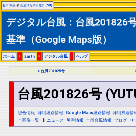
北本 朝展
@
国立情報学研究所 (NII)
デジタル台風：台風201826号 
基準（Google Maps版）
ホーム
>
Earth
>
デジタル台風
|
ヘルプ
< 台風201825号
台風201826号 (YUT
総合情報
詳細経路情報
Google Maps経路情報
詳細風速情
全画像一覧
||
ニュース
災害情報
全般台風情報
ブログ
リ