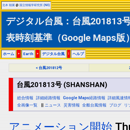
北本 朝展
@
国立情報学研究所 (NII)
デジタル台風：台風201813号 
表時刻基準（Google Maps版
ホーム
>
Earth
>
デジタル台風
|
ヘルプ
< 台風201812号
台風201813号 (SHANSHAN)
総合情報
詳細経路情報
Google Maps経路情報
詳細風速情
全画像一覧
||
ニュース
災害情報
全般台風情報
ブログ
リ
アニメーション開始
Th