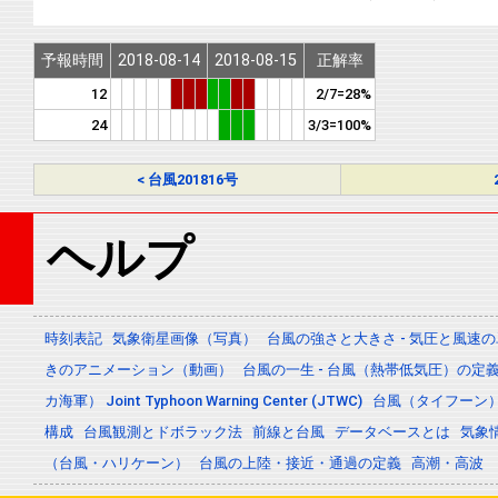
予報時間
2018-08-14
2018-08-15
正解率
12
2/7=28%
24
3/3=100%
< 台風201816号
ヘルプ
時刻表記
気象衛星画像（写真）
台風の強さと大きさ - 気圧と風速
きのアニメーション（動画）
台風の一生 - 台風（熱帯低気圧）の
カ海軍） Joint Typhoon Warning Center (JTWC)
台風（タイフーン
構成
台風観測とドボラック法
前線と台風
データベースとは
気象
（台風・ハリケーン）
台風の上陸・接近・通過の定義
高潮・高波