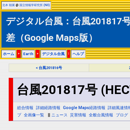
北本 朝展
@
国立情報学研究所 (NII)
デジタル台風：台風201817号 
差（Google Maps版）
ホーム
>
Earth
>
デジタル台風
|
ヘルプ
< 台風201816号
台風201817号 (HEC
総合情報
詳細経路情報
Google Maps経路情報
詳細風速情
プ
全画像一覧
||
ニュース
災害情報
全般台風情報
ブログ